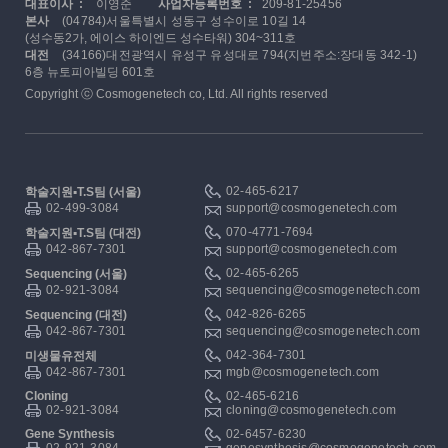
대표이사 :
이영준
사업자등록번호 :
209-81-25456
본사
(04784)서울특별시 성동구 성수이로 10길 14
(성수동2가, 에이스 하이엔드 성수타워) 304~311호
대전
(34166)대전광역시 유성구 유성대로 794(지번주소:장대동 342-1)
6층 뉴토피아빌딩 601호
Copyright ⓒ Cosmogenetech co, Ltd. All rights reserved
02-465-6217
학술지원▪T.S팀 (서울)
02-499-3084
support@cosmogenetech.com
070-4771-7694
학술지원▪T.S팀 (대전)
042-867-7301
support@cosmogenetech.com
02-465-6265
Sequencing (서울)
02-921-3084
sequencing@cosmogenetech.com
042-826-6265
Sequencing (대전)
042-867-7301
sequencing@cosmogenetech.com
042-364-7301
미생물유전체
042-867-7301
mgb@cosmogenetech.com
Cloning
02-465-6216
02-921-3084
cloning@cosmogenetech.com
Gene Synthesis
02-6457-6230