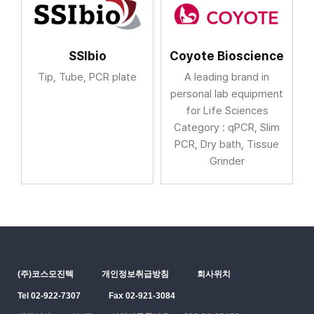
SSIbio
Coyote Bioscience
Tip, Tube, PCR plate
A leading brand in
personal lab equipment
for Life Sciences
Category : qPCR, Slim
PCR, Dry bath, Tissue
Grinder
(주)코스모진텍
개인정보취급방침
회사위치
Tel 02-922-7307
Fax 02-921-3084