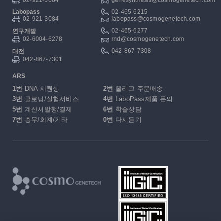
02-921-3084
genesynthesis@cosmogenetech.com
Labopass
02-465-6215
02-921-3084
labopass@cosmogenetech.com
02-465-6277
연구개발
02-6004-6278
rnd@cosmogenetech.com
042-867-7308
대전
042-867-7301
ARS
1번
DNA 시퀀싱
2번
올리고 주문배송
3번
클로닝/실험서비스
4번
LaboPass제품 문의
5번
계산서발행/결제
6번
학술상담
7번
총무/회계/기타
0번
다시듣기